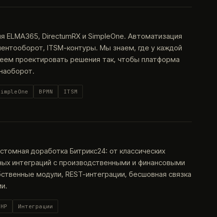
я ELMA365, DirectumRX и SimpleOne. Автоматизация
ентооборот, ITSM-контуры. Мы знаем, где у каждой
меем проектировать решения так, чтобы платформа
 наоборот.
SimpleOne
BPMN
ITSM
астомная доработка Битрикс24: от классических
ных интеграций с производственными и финансовыми
бственные модули, REST-интеграции, бесшовная связка
и.
PHP
Интеграции