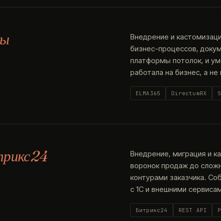
мы
Внедрение и кастомизаци
бизнес-процессов, докум
платформы потолок, и у
работала на бизнес, а не
ELMA365
DirectumRX
трикс24
Внедрение, миграция и к
воронок продаж до слож
контурами заказчика. Со
с 1С и внешними сервисам
Битрикс24
REST API