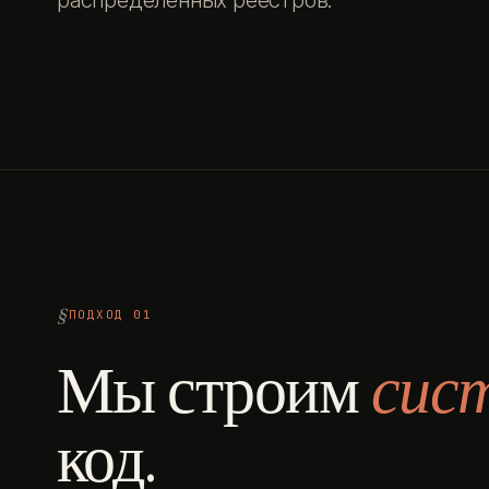
распределённых реестров.
ПОДХОД 01
Мы строим
сис
код.