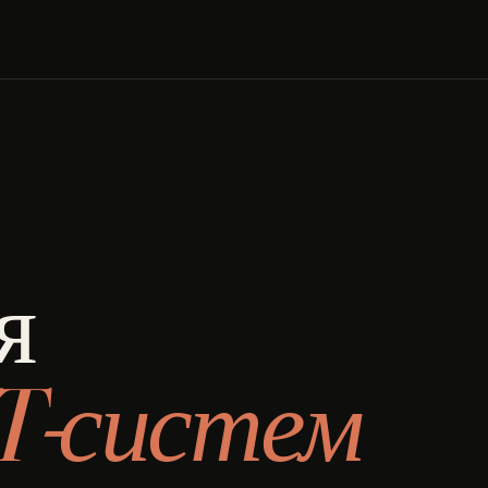
я
T-систем