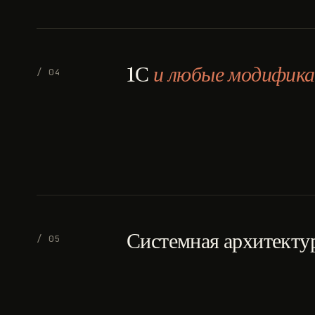
1С
и любые модифика
/ 04
Системная архитекту
/ 05