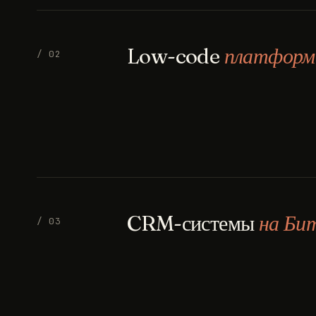
Low-code
платфор
/ 02
CRM-системы
на Би
/ 03