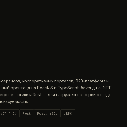
-сервисов, корпоративных порталов, B2B-платформ и
ый фронтенд на ReactJS и TypeScript, бэкенд на .NET
terprise-логики и Rust — для нагруженных сервисов, где
дсказуемость.
.NET / C#
Rust
PostgreSQL
gRPC