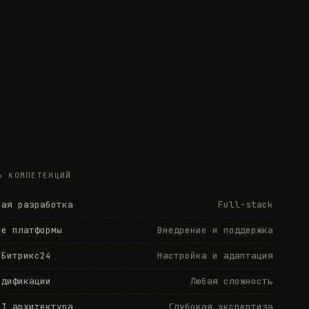
Ь КОМПЕТЕНЦИЙ
ная разработка
Full-stack
de платформы
Внедрение и поддержка
 Битрикс24
Настройка и адаптация
одификации
Любая сложность
LT архитектура
Глубокая экспертиза