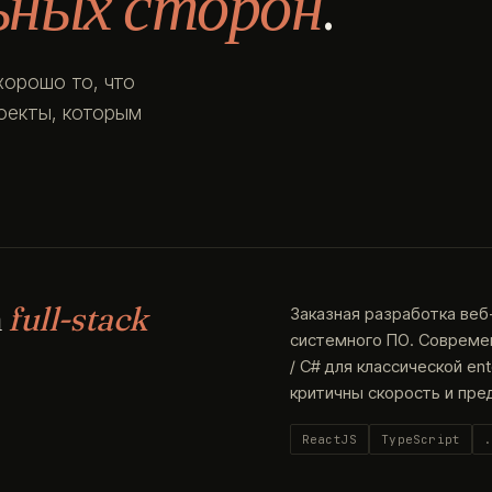
ьных сторон
.
хорошо то, что
роекты, которым
а
full-stack
Заказная разработка веб
системного ПО. Современн
/ C# для классической en
критичны скорость и пре
ReactJS
TypeScript