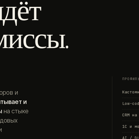
идёт
миссы.
ПРОФИЛ
оров и
Кастом
атывает и
Low-co
ы
на стыке
CRM на
едовых
1С и м
и
AI / D