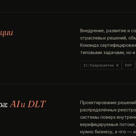
ции
Внедрение, развитие и с
отраслевых решений, об
Команда сертифицированн
типовыми задачами, но и
1С:Предприятие 8
ERP
ра:
AI и DLT
Проектирование решений 
распределённых реестров
системы поверх внутренн
верифицируемые потоки д
нужно бизнесу, а что — х