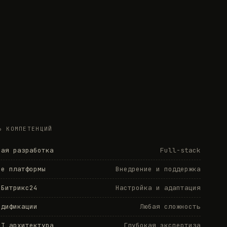
Ь КОМПЕТЕНЦИЙ
ная разработка
Full-stack
de платформы
Внедрение и поддержка
 Битрикс24
Настройка и адаптация
одификации
Любая сложность
LT архитектура
Глубокая экспертиза