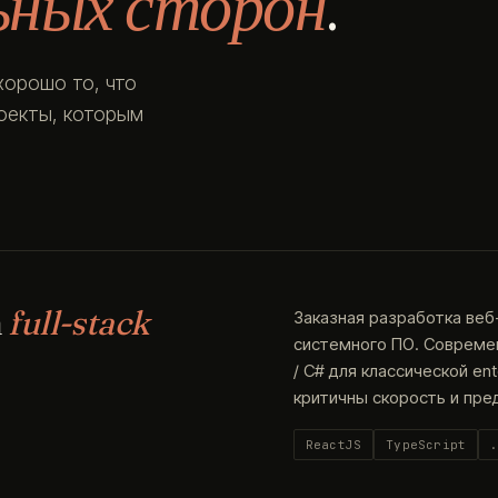
ьных сторон
.
хорошо то, что
роекты, которым
а
full-stack
Заказная разработка веб
системного ПО. Современн
/ C# для классической en
критичны скорость и пре
ReactJS
TypeScript