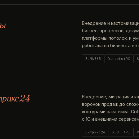
мы
Внедрение и кастомизаци
бизнес-процессов, докум
платформы потолок, и у
работала на бизнес, а не
ELMA365
DirectumRX
трикс24
Внедрение, миграция и к
воронок продаж до слож
контурами заказчика. Со
с 1С и внешними сервисам
Битрикс24
REST API