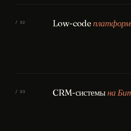
Low-code
платфор
/ 02
CRM-системы
на Би
/ 03