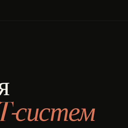
я
T-систем