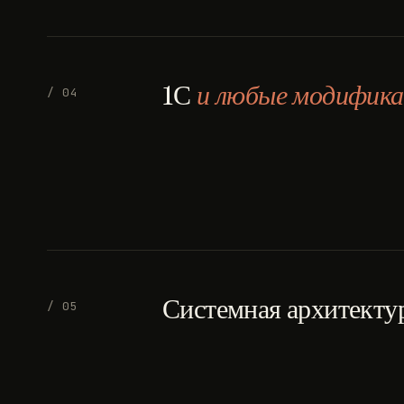
1С
и любые модифика
/ 04
Системная архитекту
/ 05