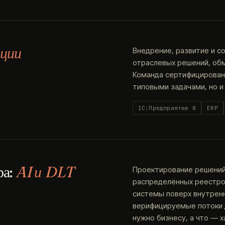
ции
Внедрение, развитие и с
отраслевых решений, об
Команда сертифицированн
типовыми задачами, но и
1С:Предприятие 8
ERP
ра:
AI и DLT
Проектирование решений 
распределённых реестров
системы поверх внутренн
верифицируемые потоки д
нужно бизнесу, а что — х