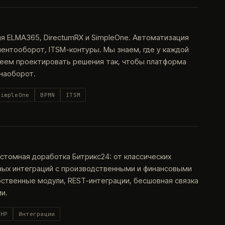
я ELMA365, DirectumRX и SimpleOne. Автоматизация
ентооборот, ITSM-контуры. Мы знаем, где у каждой
меем проектировать решения так, чтобы платформа
 наоборот.
SimpleOne
BPMN
ITSM
астомная доработка Битрикс24: от классических
ных интеграций с производственными и финансовыми
бственные модули, REST-интеграции, бесшовная связка
и.
PHP
Интеграции