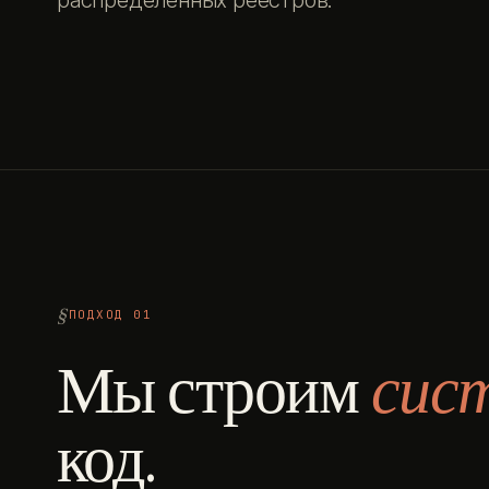
распределённых реестров.
ПОДХОД 01
Мы строим
сис
код.