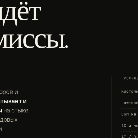
идёт
миссы.
ПРОФИЛ
оров и
Кастом
атывает и
Low-co
ы
на стыке
CRM на
едовых
1С и м
и
AI / D