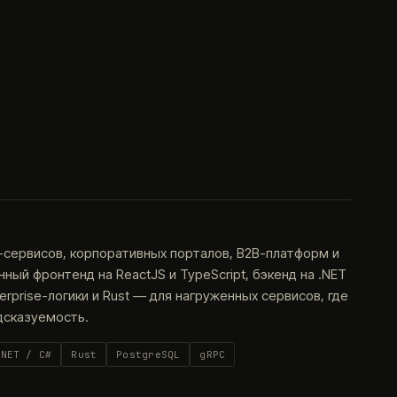
-сервисов, корпоративных порталов, B2B-платформ и
ый фронтенд на ReactJS и TypeScript, бэкенд на .NET
terprise-логики и Rust — для нагруженных сервисов, где
дсказуемость.
.NET / C#
Rust
PostgreSQL
gRPC