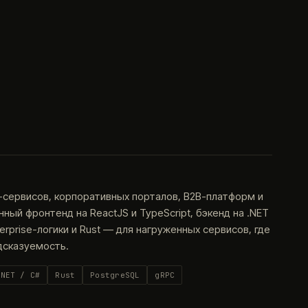
-сервисов, корпоративных порталов, B2B-платформ и
ый фронтенд на ReactJS и TypeScript, бэкенд на .NET
terprise-логики и Rust — для нагруженных сервисов, где
дсказуемость.
.NET / C#
Rust
PostgreSQL
gRPC