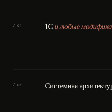
1С
и любые модифика
/ 04
Системная архитекту
/ 05