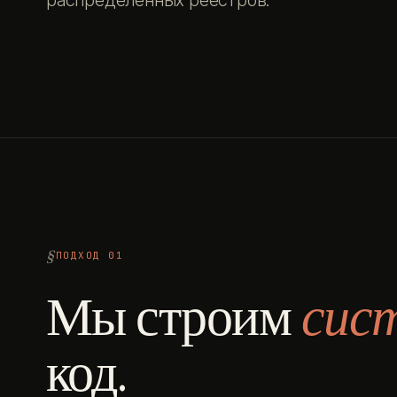
распределённых реестров.
ПОДХОД 01
Мы строим
сис
код.