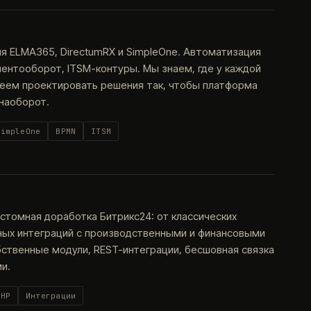
я ELMA365, DirectumRX и SimpleOne. Автоматизация
ентооборот, ITSM-контуры. Мы знаем, где у каждой
меем проектировать решения так, чтобы платформа
 наоборот.
SimpleOne
BPMN
ITSM
астомная доработка Битрикс24: от классических
ных интеграций с производственными и финансовыми
бственные модули, REST-интеграции, бесшовная связка
и.
PHP
Интеграции