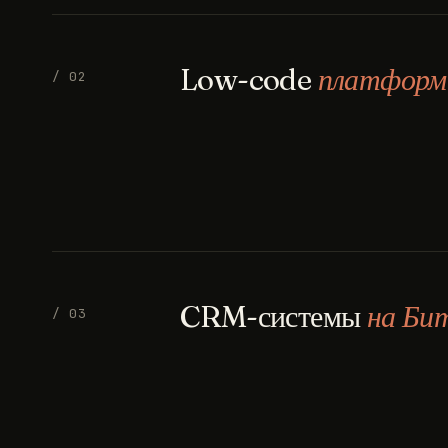
Low-code
платфор
/ 02
CRM-системы
на Би
/ 03