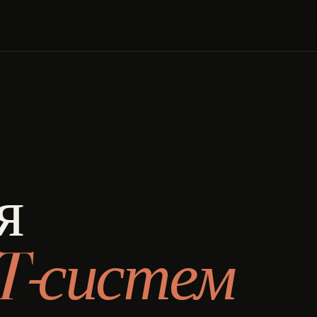
я
T-систем