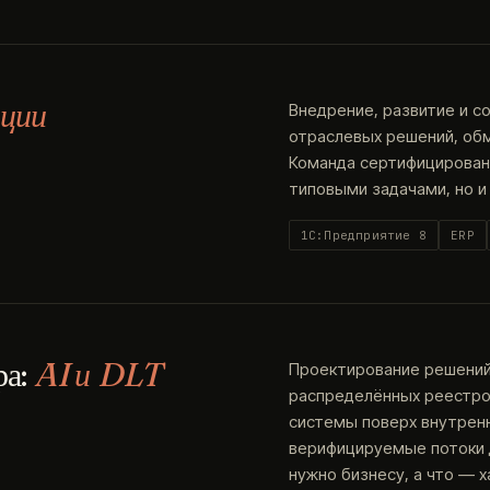
ции
Внедрение, развитие и с
отраслевых решений, об
Команда сертифицированн
типовыми задачами, но и
1С:Предприятие 8
ERP
ра:
AI и DLT
Проектирование решений 
распределённых реестров
системы поверх внутренн
верифицируемые потоки д
нужно бизнесу, а что — х