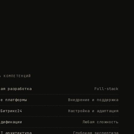
Ь КОМПЕТЕНЦИЙ
ная разработка
Full-stack
de платформы
Внедрение и поддержка
 Битрикс24
Настройка и адаптация
одификации
Любая сложность
LT архитектура
Глубокая экспертиза