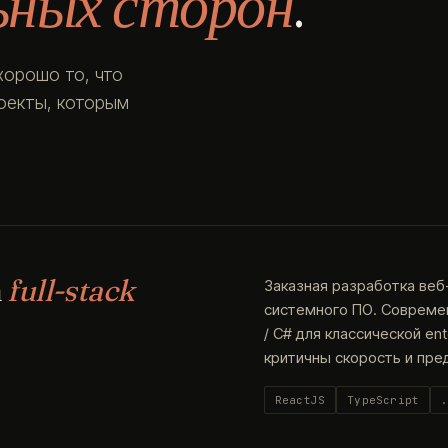
ьных сторон
.
хорошо то, что
роекты, которым
а
full-stack
Заказная разработка веб
системного ПО. Современн
/ C# для классической en
критичны скорость и пре
ReactJS
TypeScript