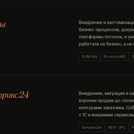
мы
Внедрение и кастомизаци
бизнес-процессов, докум
платформы потолок, и у
работала на бизнес, а не
ELMA365
DirectumRX
трикс24
Внедрение, миграция и к
воронок продаж до слож
контурами заказчика. Со
с 1С и внешними сервисам
Битрикс24
REST API