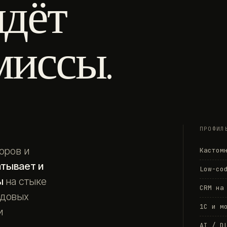
идёт
миссы.
ПРОФИЛ
оров и
Кастом
атывает и
Low-co
ы
на стыке
CRM на
едовых
1С и м
и
AI / D