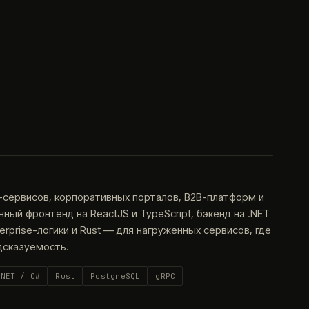
-сервисов, корпоративных порталов, B2B-платформ и
ый фронтенд на ReactJS и TypeScript, бэкенд на .NET
terprise-логики и Rust — для нагруженных сервисов, где
дсказуемость.
.NET / C#
Rust
PostgreSQL
gRPC