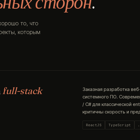
ьных сторон
.
хорошо то, что
роекты, которым
а
full-stack
Заказная разработка веб
системного ПО. Современн
/ C# для классической en
критичны скорость и пре
ReactJS
TypeScript