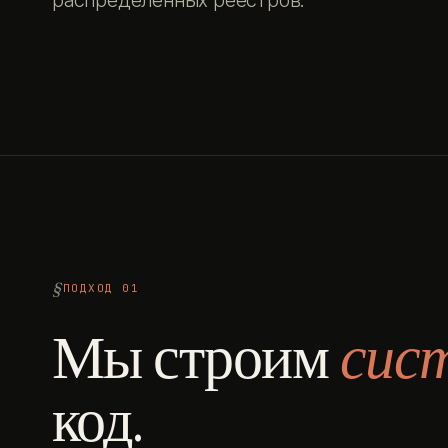
распределённых реестров.
ПОДХОД 01
Мы строим
сис
код.