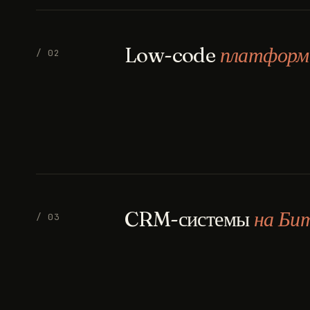
Low-code
платфор
/ 02
CRM-системы
на Би
/ 03