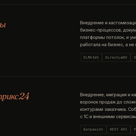
мы
Внедрение и кастомизаци
бизнес-процессов, докум
платформы потолок, и у
работала на бизнес, а не
ELMA365
DirectumRX
трикс24
Внедрение, миграция и к
воронок продаж до слож
контурами заказчика. Со
с 1С и внешними сервисам
Битрикс24
REST API