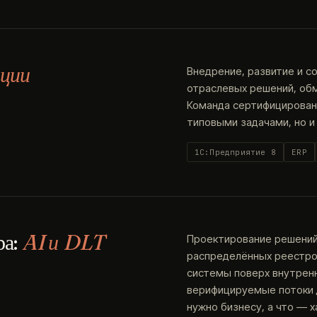
ции
Внедрение, развитие и с
отраслевых решений, об
Команда сертифицированн
типовыми задачами, но и
1С:Предприятие 8
ERP
ра:
AI и DLT
Проектирование решений 
распределённых реестров
системы поверх внутренн
верифицируемые потоки д
нужно бизнесу, а что — х