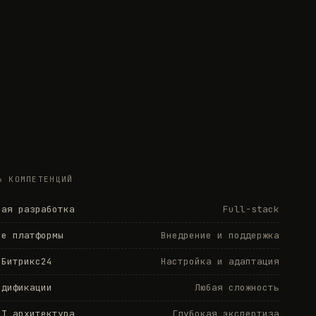
Ь КОМПЕТЕНЦИЙ
ная разработка
Full-stack
de платформы
Внедрение и поддержка
 Битрикс24
Настройка и адаптация
одификации
Любая сложность
LT архитектура
Глубокая экспертиза