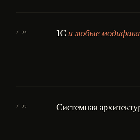
1С
и любые модифика
/ 04
Системная архитекту
/ 05