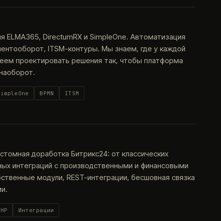
я ELMA365, DirectumRX и SimpleOne. Автоматизация
ентооборот, ITSM-контуры. Мы знаем, где у каждой
меем проектировать решения так, чтобы платформа
 наоборот.
SimpleOne
BPMN
ITSM
астомная доработка Битрикс24: от классических
ных интеграций с производственными и финансовыми
бственные модули, REST-интеграции, бесшовная связка
и.
PHP
Интеграции