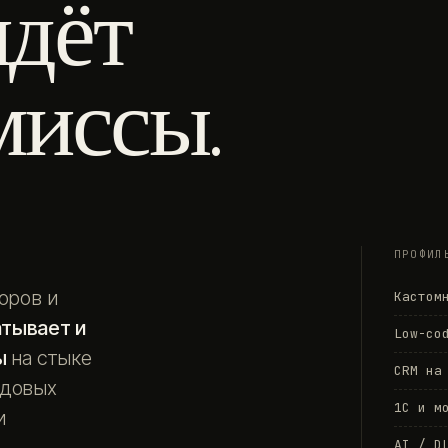
идёт
миссы.
ПРОФИЛ
оров и
Кастом
атывает и
Low-co
ы
на стыке
CRM на
едовых
1С и м
и
AI / D