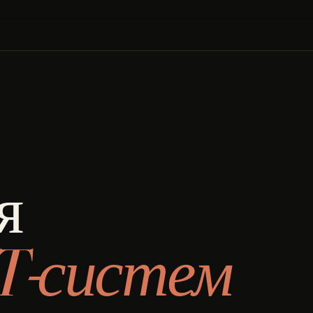
я
T-систем