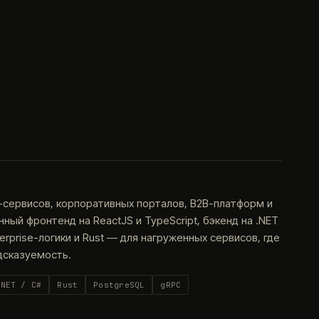
-сервисов, корпоративных порталов, B2B-платформ и
ый фронтенд на ReactJS и TypeScript, бэкенд на .NET
terprise-логики и Rust — для нагруженных сервисов, где
дсказуемость.
.NET / C#
Rust
PostgreSQL
gRPC