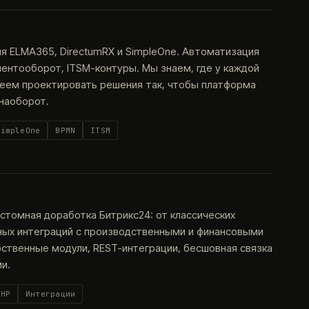
я ELMA365, DirectumRX и SimpleOne. Автоматизация
ентооборот, ITSM-контуры. Мы знаем, где у каждой
меем проектировать решения так, чтобы платформа
 наоборот.
SimpleOne
BPMN
ITSM
астомная доработка Битрикс24: от классических
ных интеграций с производственными и финансовыми
бственные модули, REST-интеграции, бесшовная связка
и.
PHP
Интеграции