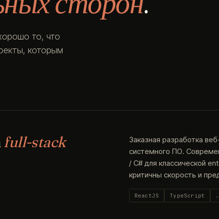
ьных сторон
.
хорошо то, что
роекты, которым
а
full-stack
Заказная разработка веб
системного ПО. Современн
/ C# для классической en
критичны скорость и пре
ReactJS
TypeScript