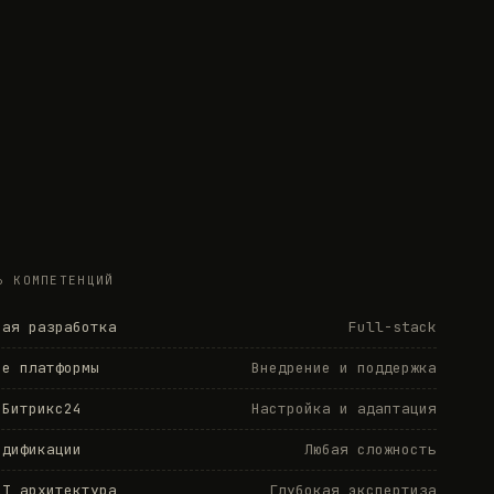
Ь КОМПЕТЕНЦИЙ
ная разработка
Full-stack
de платформы
Внедрение и поддержка
 Битрикс24
Настройка и адаптация
одификации
Любая сложность
LT архитектура
Глубокая экспертиза