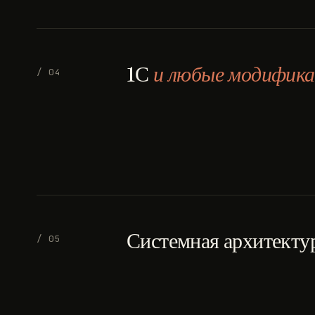
1С
и любые модифика
/ 04
Системная архитекту
/ 05