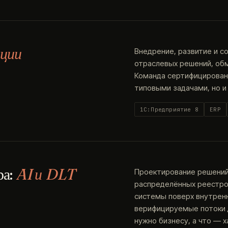
ции
Внедрение, развитие и с
отраслевых решений, об
Команда сертифицированн
типовыми задачами, но и
1С:Предприятие 8
ERP
ра:
AI и DLT
Проектирование решений 
распределённых реестров
системы поверх внутренн
верифицируемые потоки д
нужно бизнесу, а что — х