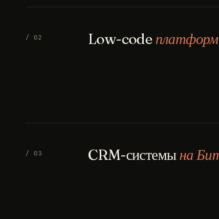
Low-code
платфор
/ 02
CRM-системы
на Би
/ 03