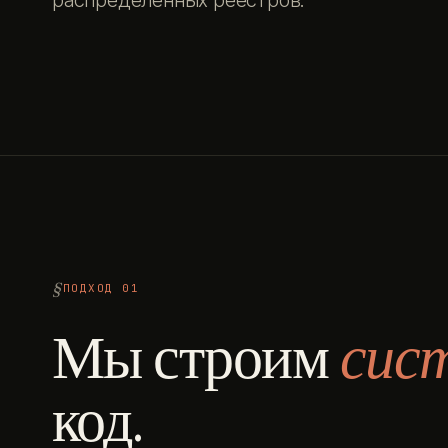
распределённых реестров.
ПОДХОД 01
Мы строим
сис
код.