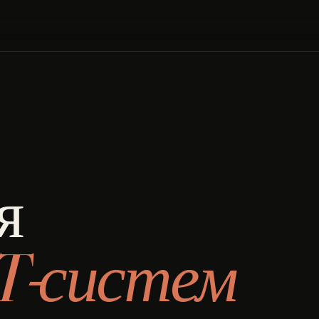
я
T-систем