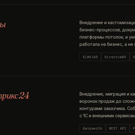
мы
Внедрение и кастомизаци
бизнес-процессов, докум
платформы потолок, и у
работала на бизнес, а не
ELMA365
DirectumRX
трикс24
Внедрение, миграция и к
воронок продаж до слож
контурами заказчика. Со
с 1С и внешними сервисам
Битрикс24
REST API