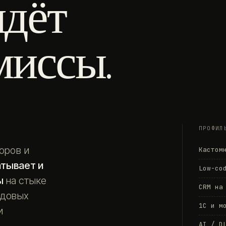
идёт
миссы.
ПРОФИЛ
оров и
Кастом
атывает и
Low-co
ы
на стыке
CRM на
едовых
1С и м
и
AI / D