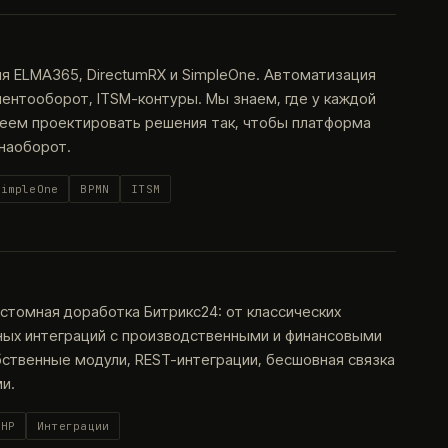
я ELMA365, DirectumRX и SimpleOne. Автоматизация
ентооборот, ITSM-контуры. Мы знаем, где у каждой
меем проектировать решения так, чтобы платформа
 наоборот.
SimpleOne
BPMN
ITSM
астомная доработка Битрикс24: от классических
ных интеграций с производственными и финансовыми
бственные модули, REST-интеграции, бесшовная связка
и.
PHP
Интеграции