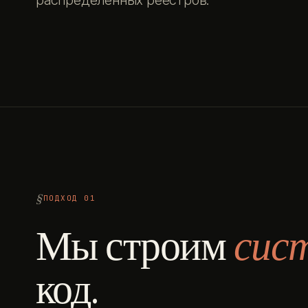
распределённых реестров.
ПОДХОД 01
Мы строим
сис
код.