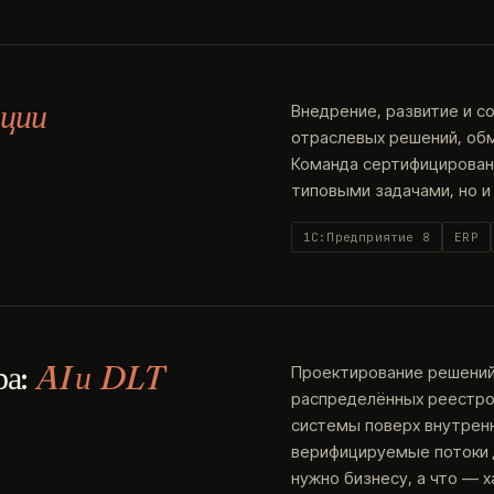
ции
Внедрение, развитие и с
отраслевых решений, об
Команда сертифицированн
типовыми задачами, но и
1С:Предприятие 8
ERP
ра:
AI и DLT
Проектирование решений 
распределённых реестров
системы поверх внутренн
верифицируемые потоки д
нужно бизнесу, а что — х