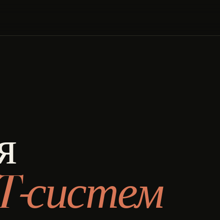
я
T-систем