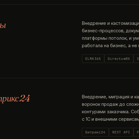
мы
Внедрение и кастомизаци
бизнес-процессов, докум
платформы потолок, и у
работала на бизнес, а не
ELMA365
DirectumRX
трикс24
Внедрение, миграция и к
воронок продаж до слож
контурами заказчика. Со
с 1С и внешними сервисам
Битрикс24
REST API