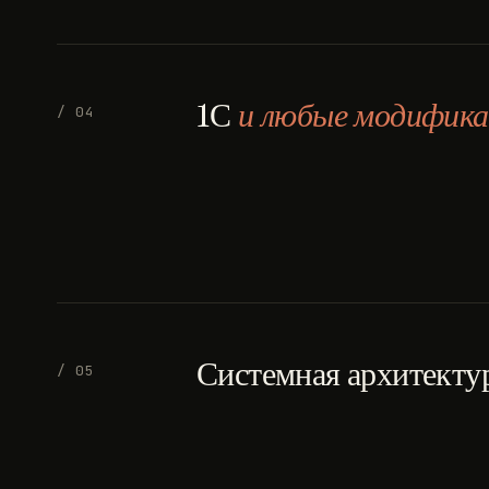
1С
и любые модифика
/ 04
Системная архитекту
/ 05