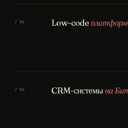
Low-code
платфор
/ 02
CRM-системы
на Би
/ 03