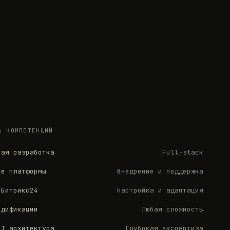
Ь КОМПЕТЕНЦИЙ
ная разработка
Full-stack
de платформы
Внедрение и поддержка
 Битрикс24
Настройка и адаптация
одификации
Любая сложность
LT архитектура
Глубокая экспертиза