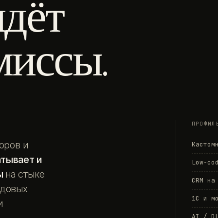
идёт
миссы.
ПРОФИЛ
оров и
Кастом
атывает и
Low-co
ы
на стыке
CRM на
едовых
1С и м
и
AI / D