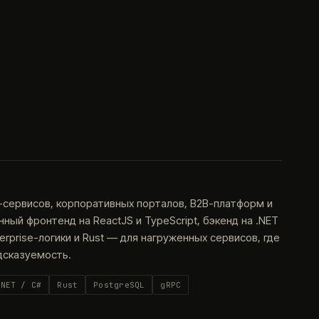
-сервисов, корпоративных порталов, B2B-платформ и
ый фронтенд на ReactJS и TypeScript, бэкенд на .NET
terprise-логики и Rust — для нагруженных сервисов, где
дсказуемость.
.NET / C#
Rust
PostgreSQL
gRPC